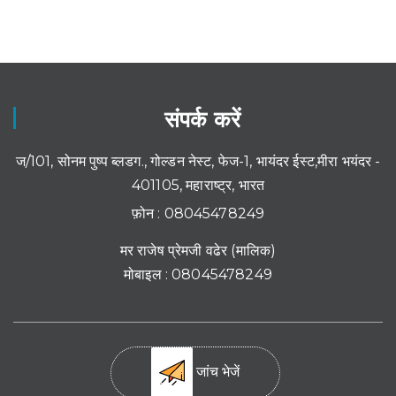
संपर्क करें
ज/101, सोनम पुष्प ब्लडग., गोल्डन नेस्ट, फेज-1, भायंदर ईस्ट,मीरा भयंदर -
401105, महाराष्ट्र, भारत
फ़ोन :
08045478249
मर राजेष प्रेमजी वढेर
(
मालिक
)
मोबाइल :
08045478249
जांच भेजें